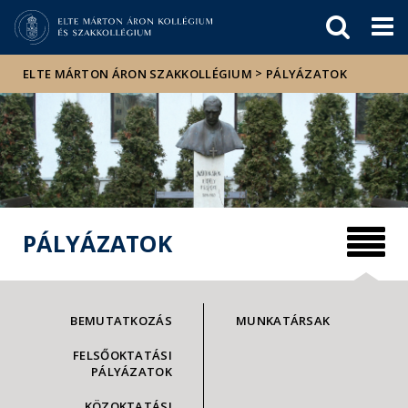
Események
ELTE a
Hírek
sajtóban
>
ELTE MÁRTON ÁRON SZAKKOLLÉGIUM
PÁLYÁZATOK
PÁLYÁZATOK
BEMUTATKOZÁS
MUNKATÁRSAK
FELSŐOKTATÁSI
PÁLYÁZATOK
KÖZOKTATÁSI