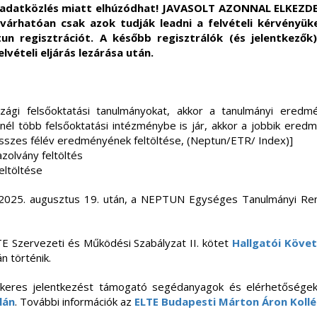
s adatközlés miatt elhúzódhat! JAVASOLT AZONNAL ELKEZDE
árhatóan csak azok tudják leadni a felvételi kérvényüket
tun regisztrációt. A később regisztrálók (és jelentkezők
lvételi eljárás lezárása után.
ági felsőoktatási tanulmányokat, akkor a tanulmányi eredmén
él több felsőoktatási intézménybe is jár, akkor a jobbik eredm
összes félév eredményének feltöltése, (Neptun/ETR/ Index)]
zolvány feltöltés
feltöltése
2025. augusztus 19. után, a NEPTUN Egységes Tanulmányi Rend
LTE Szervezeti és Működési Szabályzat II. kötet
Hallgatói Köve
án történik.
a sikeres jelentkezést támogató segédanyagok és elérhetőség
lán
. További információk az
ELTE Budapesti Márton Áron Koll