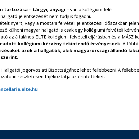
n tartozása – tárgyi, anyagi –
van a kollégium felé.
 hallgató jelentkezését nem tudjuk fogadni.
elt nyert, vagy a mostani felvételi jelentkezési időszakban jelen
ző külhoni magyar hallgató is csak egy kollégiumi felvételi kérvé
tó az általános ELTE kollégiumi felvételi eljárásban és a MÁSZ kol
leadott kollégiumi kérvény tekintendő érvényesnek.
A többi
ezésüket azok a hallgatók, akik
magyarországi állandó lakc
szerint.
 Hallgatói Jogorvoslati Bizottságához lehet fellebbezni. A felleb
rozatban részletesen tájékoztatja az érintetteket.
ncellaria.elte.hu