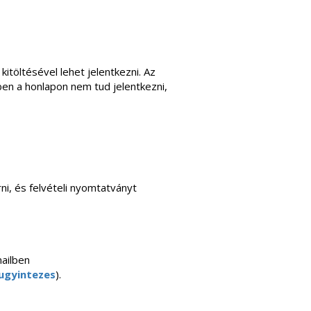
kitöltésével lehet jelentkezni. Az
ben a honlapon nem tud jelentkezni,
rni, és felvételi nyomtatványt
mailben
ugyintezes
).