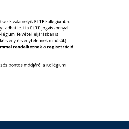
tkezik valamelyik ELTE kollégiumba.
nyt adhat le. Ha ELTE jogviszonnyal
légiumi felvételi eljárásban is
 kérvény érvénytelennek minősül.)
ímmel rendelkezne
k a regisztráció
bezés pontos módjáról a Kollégiumi