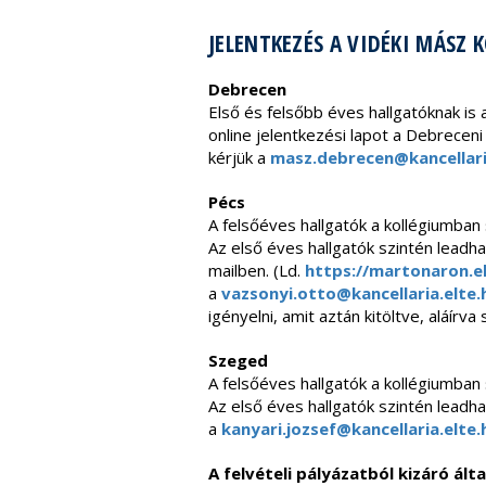
JELENTKEZÉS A VIDÉKI MÁSZ
Debrecen
Első és felsőbb éves hallgatóknak is
online jelentkezési lapot a Debrecen
kérjük a
masz.debrecen@kancellari
Pécs
A felsőéves hallgatók a kollégiumba
Az első éves hallgatók szintén leadh
mailben. (Ld.
https://martonaron.e
a
vazsonyi.otto@kancellaria.elte.
igényelni, amit aztán kitöltve, aláírva
Szeged
A felsőéves hallgatók a kollégiumba
Az első éves hallgatók szintén leadh
a
kanyari.jozsef@kancellaria.elte.
A felvételi pályázatból kizáró álta