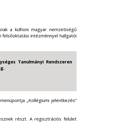
knak a külhoni magyar nemzetiségű
i felsőoktatási intézménnyel hallgatói
Egységes Tanulmányi Rendszeren
ig.
menüpontja „Kollégiumi jelentkezés”
sznek részt. A regisztrációs felület