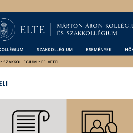
Események
ELTE a
Hírek
sajtóban
KOLLÉGIUM
SZAKKOLLÉGIUM
ESEMÉNYEK
HÖ
>
>
SZAKKOLLÉGIUM
FELVÉTELI
ELI