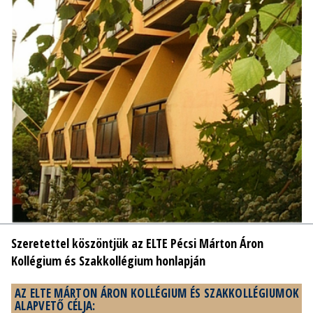
Szeretettel köszöntjük az ELTE Pécsi Márton Áron
Kollégium és Szakkollégium honlapján
AZ ELTE MÁRTON ÁRON KOLLÉGIUM ÉS SZAKKOLLÉGIUMOK
ALAPVETŐ CÉLJA: