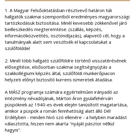
1. A Magyar Felsőoktatásban résztvevő határon túli
hallgatók szakmai szempontból eredményes magyarországi
tartózkodásuk biztosítása. Minél kevesebb zökkenővel járó
beilleszkedés megteremtése. (szállás, képzés,
információközvetítés, ösztöndíjazás), alapvető cél, hogy a
tanulmányaik alatt sem veszítsék el kapcsolatukat a
szülőfölddel
2. Minél több hallgató szülőföldre történő visszatérésének
elősegítése, elsősorban szakmai segítségnyújtás a
szakkollégiumi képzés által, szülőföldi munkerőpiacon
helyzeti előnyt biztosító kurrens ismeretek átadása.
A MÁSZ programja számára egyértelműen irányadó az
intézmény névadójának, Márton Áron gyulafehérvári
püspöknek az 1940-es évek elején tanúsított magatartása,
amikor a püspök a román fennhatóság alatt álló Dél
Erdélyben - minden hívó szó ellenére - a helyben maradást
választotta, hiszen nem akarta "nyáját pásztor nélkül
hagyni".