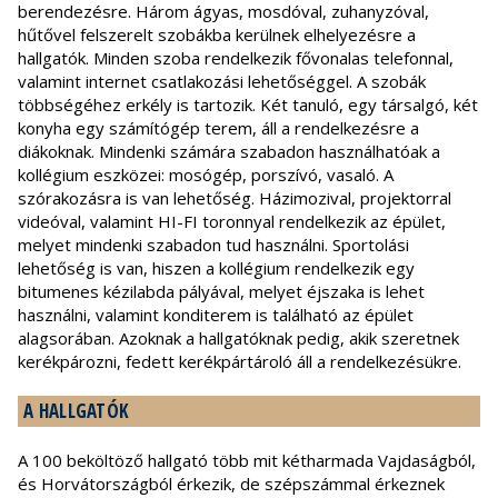
berendezésre. Három ágyas, mosdóval, zuhanyzóval,
hűtővel felszerelt szobákba kerülnek elhelyezésre a
hallgatók. Minden szoba rendelkezik fővonalas telefonnal,
valamint internet csatlakozási lehetőséggel. A szobák
többségéhez erkély is tartozik. Két tanuló, egy társalgó, két
konyha egy számítógép terem, áll a rendelkezésre a
diákoknak. Mindenki számára szabadon használhatóak a
kollégium eszközei: mosógép, porszívó, vasaló. A
szórakozásra is van lehetőség. Házimozival, projektorral
videóval, valamint HI-FI toronnyal rendelkezik az épület,
melyet mindenki szabadon tud használni. Sportolási
lehetőség is van, hiszen a kollégium rendelkezik egy
bitumenes kézilabda pályával, melyet éjszaka is lehet
használni, valamint konditerem is található az épület
alagsorában. Azoknak a hallgatóknak pedig, akik szeretnek
kerékpározni, fedett kerékpártároló áll a rendelkezésükre.
A HALLGATÓK
A 100 beköltöző hallgató több mit kétharmada Vajdaságból,
és Horvátországból érkezik, de szépszámmal érkeznek