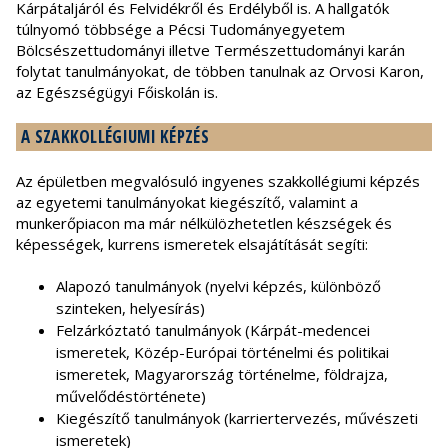
Kárpátaljáról és Felvidékről és Erdélyből is. A hallgatók
túlnyomó többsége a Pécsi Tudományegyetem
Bölcsészettudományi illetve Természettudományi karán
folytat tanulmányokat, de többen tanulnak az Orvosi Karon,
az Egészségügyi Főiskolán is.
A SZAKKOLLÉGIUMI KÉPZÉS
Az épületben megvalósuló ingyenes szakkollégiumi képzés
az egyetemi tanulmányokat kiegészítő, valamint a
munkerőpiacon ma már nélkülözhetetlen készségek és
képességek, kurrens ismeretek elsajátítását segíti:
Alapozó tanulmányok (nyelvi képzés, különböző
szinteken, helyesírás)
Felzárkóztató tanulmányok (Kárpát-medencei
ismeretek, Közép-Európai történelmi és politikai
ismeretek, Magyarország történelme, földrajza,
művelődéstörténete)
Kiegészítő tanulmányok (karriertervezés, művészeti
ismeretek)