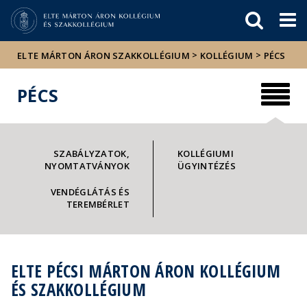
Események
ELTE a
Hírek
sajtóban
>
>
ELTE MÁRTON ÁRON SZAKKOLLÉGIUM
KOLLÉGIUM
PÉCS
PÉCS
SZABÁLYZATOK,
KOLLÉGIUMI
NYOMTATVÁNYOK
ÜGYINTÉZÉS
VENDÉGLÁTÁS ÉS
TEREMBÉRLET
ELTE PÉCSI MÁRTON ÁRON KOLLÉGIUM
ÉS SZAKKOLLÉGIUM