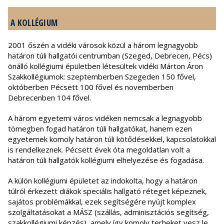
A KOLLÉGIUM
2001 őszén a vidéki városok közül a három legnagyobb
határon túli hallgatói centrumban (Szeged, Debrecen, Pécs)
önálló kollégiumi épületben létesültek vidéki Márton Áron
Szakkollégiumok: szeptemberben Szegeden 150 fővel,
októberben Pécsett 100 fővel és novemberben
Debrecenben 104 fővel.
A három egyetemi város vidéken nemcsak a legnagyobb
tömegben fogad határon túli hallgatókat, hanem ezen
egyetemek komoly határon túli kötődésekkel, kapcsolatokkal
is rendelkeznek. Pécsett évek óta megoldatlan volt a
határon túli hallgatók kollégiumi elhelyezése és fogadása.
A külön kollégiumi épületet az indokolta, hogy a határon
túlról érkezett diákok speciális hallgató réteget képeznek,
sajátos problémákkal, ezek segítségére nyújt komplex
szolgáltatásokat a MÁSZ (szállás, adminisztációs segítség,
szakkollégiumi képzés), amely így komoly terheket vesz le