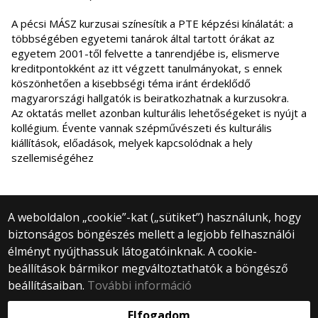
A pécsi MÁSZ kurzusai színesítik a PTE képzési kínálatát: a
többségében egyetemi tanárok által tartott órákat az
egyetem 2001-től felvette a tanrendjébe is, elismerve
kreditpontokként az itt végzett tanulmányokat, s ennek
köszönhetően a kisebbségi téma iránt érdeklődő
magyarországi hallgatók is beiratkozhatnak a kurzusokra.
Az oktatás mellet azonban kulturális lehetőségeket is nyújt a
kollégium. Évente vannak szépművészeti és kulturális
kiállítások, előadások, melyek kapcsolódnak a hely
szellemiségéhez
A weboldalon „cookie”-kat („sütiket”) használunk, hogy
biztonságos böngészés mellett a legjobb felhasználói
© 2025 Eötvös Loránd Tudományegyetem
élményt nyújthassuk látogatóinknak. A cookie-
Minden jog fenntartva.
beállítások bármikor megváltoztathatók a böngésző
1053 Budapest, Egyetem tér 1–3.
Központi telefonszám: +36 1 411 6500
beállításaiban.
További információ
Webfejlesztés:
Elfogadom